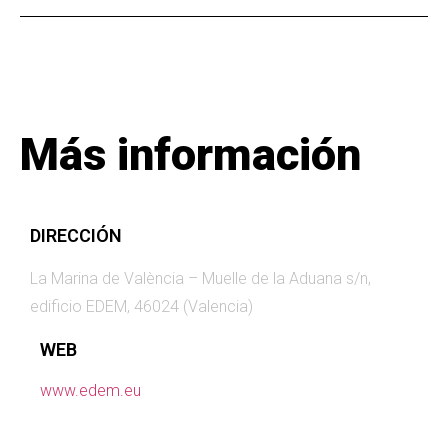
Más información
DIRECCIÓN
La Marina de València – Muelle de la Aduana s/n,
edificio EDEM, 46024 (Valencia)
WEB
www.edem.eu