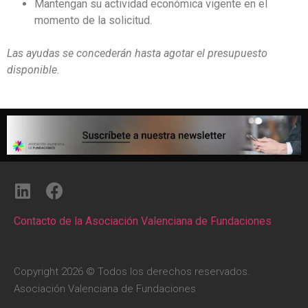
Mantengan su actividad económica vigente en el
momento de la solicitud.
Las ayudas se concederán hasta agotar el presupuesto
disponible.
Contacto de la Asociación Valenciana de Fundaciones
Copyright 2026 © Todos los derechos reservados.
Asociación Valenciana de Fundaciones