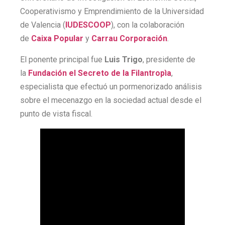
Cooperativismo y Emprendimiento de la Universidad
de Valencia (
IUDESCOOP
), con la colaboración
de
Caixa Popular
y
Carrau Corporación
.
El ponente principal fue
Luis Trigo
, presidente de
la
Fundación el Secreto de la Filantropìa
,
especialista que efectuó un pormenorizado análisis
sobre el mecenazgo en la sociedad actual desde el
punto de vista fiscal.