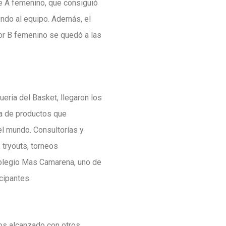
te A femenino, que consiguió
endo al equipo. Además, el
ior B femenino se quedó a las
eria del Basket, llegaron los
da de productos que
l mundo. Consultorías y
 tryouts, torneos
colegio Mas Camarena, uno de
cipantes.
mos alcanzado con otros