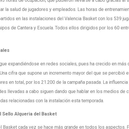
593 horas de ocupación, que pudieron llevarse a cabo gracias al t
zar la salud de jugadores y empleados. Las horas de entrenamien
artidos en las instalaciones del Valencia Basket con los 539 ju
ipos de Cantera y Escuela. Todos ellos dirigidos por los 60 en
iales
sigue expandiéndose en redes sociales, pues ha crecido en más
Una cifra que supone un incremento mayor del que se percibió el 
res en total, por los 21.200 de la campaña pasada. La influencia 
dades llevadas a cabo siguen dando que hablar en los medios de
das relacionadas con la instalación esta temporada.
Sello Alqueria del Basket
del Basket cada vez se hace más grande en todos los aspectos. P