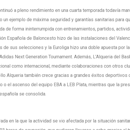
ontinuó a pleno rendimiento en una cuarta temporada todavía mar
do un ejemplo de máxima seguridad y garantías sanitarias para q
da de forma ininterrumpida con entrenamientos, partidos, activid
n Española de Baloncesto hizo de las instalaciones del Valenci
s de sus selecciones y la Euroliga hizo una doble apuesta por l
el Adidas Next Generation Tournament. Además, L’Alqueria del Ba
cional como internacional, mediante colaboraciones con otros c
ello Alqueria también crece gracias a grandes éxitos deportivo
 o el ascenso del equipo EBA a LEB Plata, mientras que la pre
 española se consolida.
a en la que la actividad se vio afectada por la situación sanitar