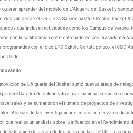
quieren aprender del modelo de L’Alqueria del Basket y comparti
uerdos van desde el CRiC Ses Salines hasta la Rookie Basket Ac
cuerdos que incluyen actividades como los Campus de Verano. M
plos son la colaboración entre entrenadores con la academia Ass
es programadas con el club ŁKS Szkoła Gortata polaco, el CDD A
no Unido.
innovando
novación de L’Alqueria del Basket sumó nuevas áreas de trabajo
 primera Cátedra de baloncesto a nivel nacional creció con nuev
ansversales y se aumentaron el número de proyectos de investig
nales. Algunas de las investigaciones en que comenzaron durante
xt, que realiza un análisis sobre la influencia en el Rendimiento
o de valoración de riesgo de lesiones con la UCH CEU, o un proy