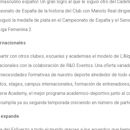
 masculino español. Un gran logro al que le siguió otro del Cade
peonato de España de la historia del Club con Manolo Real dirigi
siguió la medalla de plata en el Campeonato de España y el Sen
Liga Femenina 2.
ernacionales
artir con otros clubes, escuelas y academias el modelo de L’Alqu
acionales con la colaboración de R&O Eventos. Una oferta varia
 necesidades formativas de nuestro deporte alrededor de todo e
os, stages, campus internacionales, formación de entrenadores,
ueria Academy, el mejor programa académico-deportivo junto al 
 cumplía ya su segunda temporada creciendo en número de parti
e expande
ura del Esfuerzo a todo el mundo gracias a los acuerdos que he