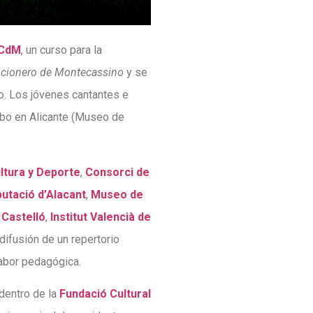
 CdM
, un curso para la
cionero de Montecassino
y se
o. Los jóvenes cantantes e
abo en Alicante (Museo de
ltura y Deporte
,
Consorci de
putació d’Alacant
,
Museo de
 Castelló
,
Institut Valencià de
 difusión de un repertorio
labor pedagógica.
dentro de la
Fundació Cultural