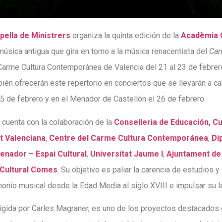
pella de Ministrers
organiza la quinta edición de la
Acadèmia
música antigua que gira en torno a la música renacentista del
Can
 Carme Cultura Contemporánea de Valencia del 21 al 23 de febrer
ién ofrecerán este repertorio en conciertos que se llevarán a c
 25 de febrero y en el Menador de Castellón el 26 de febrero.
cuenta con la colaboración de la
Conselleria de Educación, Cu
t Valenciana
,
Centre del Carme Cultura Contemporánea
,
Di
enador – Espai Cultural
,
Universitat Jaume I
,
Ajuntament de
 Cultural Comes
. Su objetivo es paliar la carencia de estudios y
imonio musical desde la Edad Media al siglo XVIII e impulsar su 
irigida por Carles Magraner, es uno de los proyectos destacados 