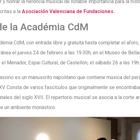
r y honrar la herencia musical de notable importancia para la his
ritas a la
Asociación Valenciana de Fundaciones
.
de la Académia CdM
èmia CdM, con entrada libre y gratuita hasta completar el aforo,
nea el jueves 24 de febrero a las 19.30h; en el Museo de Bellas
n el Menador, Espai Cultural, de Castellón, el sábado 26 a las 19h.
cassino
es un manuscrito napolitano que contiene música del peri
XV. Consta de varios fascículos que originalmente se encontrab
nales del siglo XVII. El repertorio musical se asocia a la corte
de un ambiente monástico.