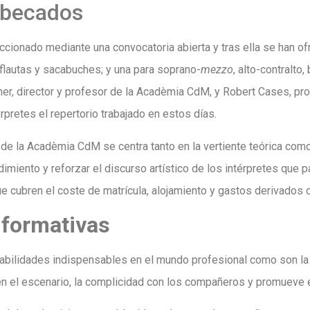
 becados
cionado mediante una convocatoria abierta y tras ella se han ofr
 flautas y sacabuches; y una para soprano-
mezzo
, alto-contralto,
ner, director y profesor de la Acadèmia CdM, y Robert Cases, pro
érpretes el repertorio trabajado en estos días.
e la Acadèmia CdM se centra tanto en la vertiente teórica como e
imiento y reforzar el discurso artístico de los intérpretes que 
 cubren el coste de matrícula, alojamiento y gastos derivados d
 formativas
bilidades indispensables en el mundo profesional como son la 
 en el escenario, la complicidad con los compañeros y promueve en