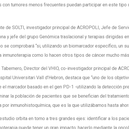
s con tumores menos frecuentes puedan participar en este tipo
dente de SOLTI, investigador principal de ACROPOLI, Jefe de Serv
ona y jefe del grupo Genómica traslacional y terapias dirigidas 
o se comprobará “si, utilizando un biomarcador específico, un 
a inmunoterapia como lo hacen otros tipos de cáncer mucho más 
ep Tabernero, Director del VHIO, co-investigador principal de AC
pital Universitari Vall d’Hebron, destaca que “uno de los objet
 el marcador basado en el gen PD-1 -utilizando la detección pr
inar la población de pacientes que se benefician del tratamiento
 por inmunohistoquímica, que es la que utilizábamos hasta ahora
 estudio orbita en torno a tres grandes ejes: identificar a los pa
terapia puede tener un gran impacto; hacerlo mediante la oncolo