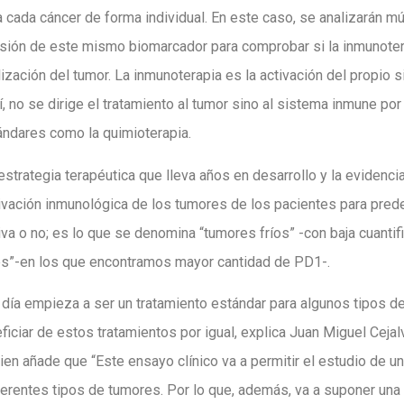
 cada cáncer de forma individual. En este caso, se analizarán mú
sión de este mismo biomarcador para comprobar si la inmunoter
ización del tumor. La inmunoterapia es la activación del propio
sí, no se dirige el tratamiento al tumor sino al sistema inmune por
ándares como la quimioterapia.
strategia terapéutica que lleva años en desarrollo y la evidenci
ivación inmunológica de los tumores de los pacientes para predec
tiva o no; es lo que se denomina “tumores fríos” -con baja cuan
es”-en los que encontramos mayor cantidad de PD1-.
 día empieza a ser un tratamiento estándar para algunos tipos de
ciar de estos tratamientos por igual, explica Juan Miguel Cejalv
ien añade que “Este ensayo clínico va a permitir el estudio de u
ferentes tipos de tumores. Por lo que, además, va a suponer una