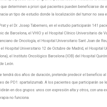
ue determinen a priori qué pacientes pueden beneficiarse de ello
hacia un tipo de estudio donde la localización del tumor no sea el
 Prat y el Dr. Josep Tabernero, en el estudio participarán 141 pac
ic de Barcelona, el VHIO y el Hospital Clínico Universitario de 
lenciano de Oncología, el Hospital Universitario Sant Joan de Re
l Hospital Universitario 12 de Octubre de Madrid, el Hospital Un
ona), el Instituto Oncológico Barcelona (IOB) del Hospital Quiró
 de León.
 tendrá dos años de duración, pretende predecir el beneficio al
ores de PD1: spartalizumab. A los pacientes que participarán se l
idirán en dos grupos: unos con expresión alta y otros, con una e
rapia no funciona.