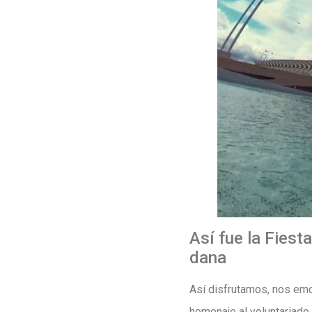
Así fue la Fiest
dana
Así disfrutamos, nos emo
homenaje al voluntariado