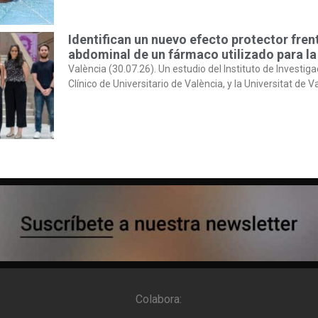
Identifican un nuevo efecto protector fren
abdominal de un fármaco utilizado para la
València (30.07.26). Un estudio del Instituto de Investiga
Clínico de Universitario de València, y la Universitat de V
Colabora: