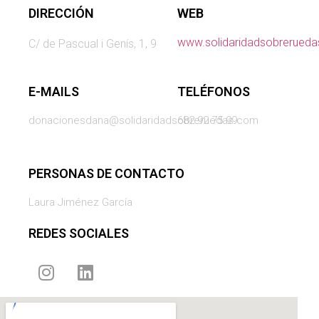
DIRECCIÓN
WEB
www.solidaridadsobrerued
C/ de Pascual i Genís, 1, 9
E-MAILS
TELÉFONOS
donacionesdana@solidaridadsobreruedas.com
682 92 75 99
PERSONAS DE CONTACTO
Laura Jiménez García
REDES SOCIALES