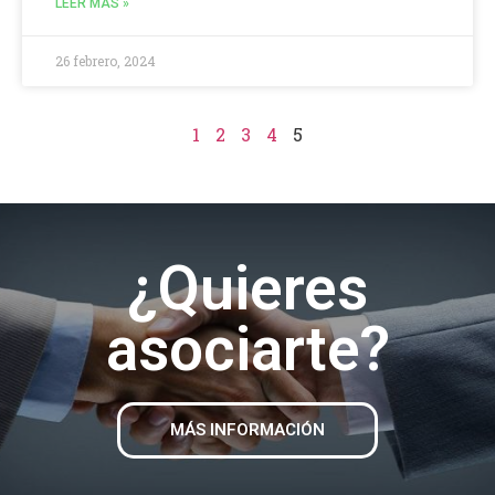
LEER MÁS »
26 febrero, 2024
1
2
3
4
5
¿Quieres
asociarte?
MÁS INFORMACIÓN