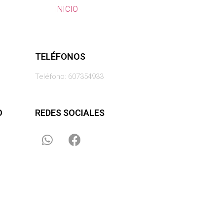
INICIO
TELÉFONOS
Teléfono:
607354933
O
REDES SOCIALES