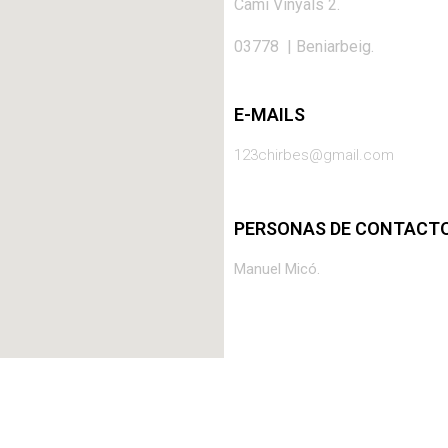
Cami Vinyals 2.
03778 | Beniarbeig.
E-MAILS
123chirbes@gmail.com
PERSONAS DE CONTACT
Manuel Micó.