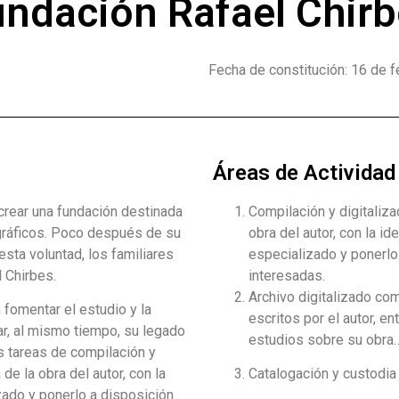
ndación Rafael Chir
Fecha de constitución: 16 de 
Áreas de Actividad
crear una fundación destinada
Compilación y digitaliza
ográficos. Poco después de su
obra del autor, con la id
esta voluntad, los familiares
especializado y ponerlo
l Chirbes.
interesadas.
Archivo digitalizado co
n fomentar el estudio y la
escritos por el autor, en
ar, al mismo tiempo, su legado
estudios sobre su obra…
las tareas de compilación y
de la obra del autor, con la
Catalogación y custodia 
izado y ponerlo a disposición