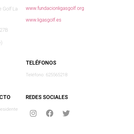
www.fundacionligasgolf.org
e Golf La
www.ligasgolf.es
 27B
e)
TELÉFONOS
Teléfono: 625565218
ACTO
REDES SOCIALES
residente