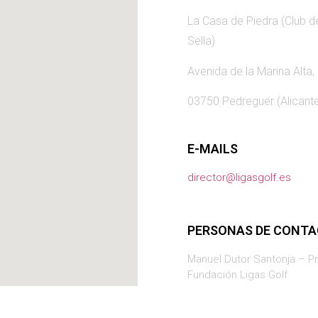
La Casa de Piedra (Club d
Sella)
Avenida de la Marina Alta,
03750 Pedreguer (Alicant
E-MAILS
director@ligasgolf.es
PERSONAS DE CONT
Manuel Dutor Santonja – P
Fundación Ligas Golf