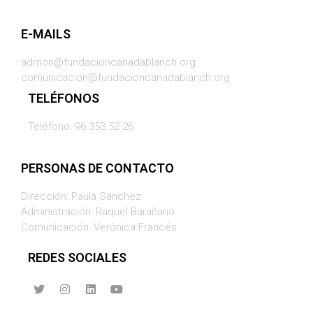
E-MAILS
admon@fundacioncanadablanch.org
comunicacion@fundacioncanadablanch.org
TELÉFONOS
Teléfono: 96 353 52 26
PERSONAS DE CONTACTO
Dirección: Paula Sánchez
Administración: Raquel Barañano
Comunicación: Verónica Francés
REDES SOCIALES