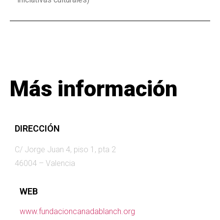
Más información
DIRECCIÓN
C/ Jorge Juan 4, piso 1, pta 2
46004 – Valencia
WEB
www.fundacioncanadablanch.org