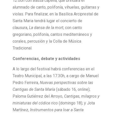
12.00h con
Bassa capella,
que brindará el
alumnado de canto, polifonía, vihuelas, guitarras y
violas. Para finalizar, en la Basílica Arciprestal de
Santa Maria tendrá lugar el concierto de
clausura,
La dansa de la mort,
con canto
gregoriano, polifonía, cantos mediterráneos y
corales, percusión y la Colla de Música
Tradicional.
Conferencias, debate y actividades
A lo largo del festival habrá conferencias en el
Teatro Municipal, a las 17.30h, a cargo de Manuel
Pedro Ferreira,
Nuevas perspectivas sobre las
Cantigas de Santa María
(sábado 16, online);
Paloma Gutiérrez del Arroyo,
Cantigas, milagros y
miniaturas del códice rico
(domingo 18); y Jota
Martínez,
Instrumentos para loar a Santa