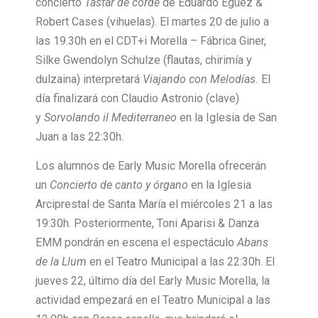
concierto
Tastar de corde
de Eduardo Egüez &
Robert Cases (vihuelas). El martes 20 de julio a
las 19.30h en el CDT+i Morella – Fábrica Giner,
Silke Gwendolyn Schulze (flautas, chirimía y
dulzaina) interpretará
Viajando con Melodías.
El
día finalizará con Claudio Astronio (clave)
y
Sorvolando il Mediterraneo
en la Iglesia de San
Juan a las 22:30h.
Los alumnos de Early Music Morella ofrecerán
un
Concierto de canto y órgano
en la Iglesia
Arciprestal de Santa María el miércoles 21 a las
19:30h. Posteriormente, Toni Aparisi & Danza
EMM pondrán en escena el espectáculo
Abans
de la Llum
en el Teatro Municipal a las 22:30h. El
jueves 22, último día del Early Music Morella, la
actividad empezará en el Teatro Municipal a las