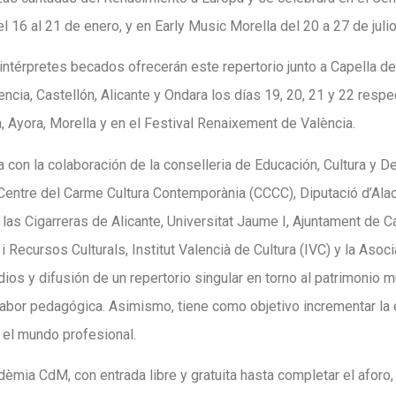
16 al 21 de enero, y en Early Music Morella del 20 a 27 de julio
intérpretes becados ofrecerán este repertorio junto a Capella de
encia, Castellón, Alicante y Ondara los días 19, 20, 21 y 22 resp
, Ayora, Morella y en el Festival Renaixement de València.
a con la colaboración de la conselleria de Educación, Cultura y
 Centre del Carme Cultura Contemporània (CCCC), Diputació d’Ala
l las Cigarreras de Alicante, Universitat Jaume I, Ajuntament de 
i Recursos Culturals, Institut Valencià de Cultura (IVC) y la Aso
udios y difusión de un repertorio singular en torno al patrimonio
a labor pedagógica. Asimismo, tiene como objetivo incrementar la
en el mundo profesional.
èmia CdM, con entrada libre y gratuita hasta completar el aforo,