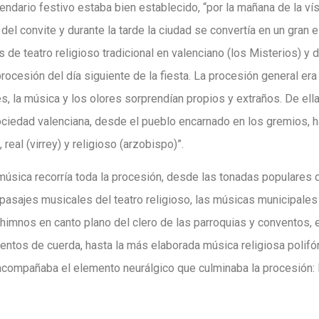
endario festivo estaba bien establecido, “por la mañana de la ví
 del convite y durante la tarde la ciudad se convertía en un gran
es de teatro religioso tradicional en valenciano (los Misterios) y
procesión del día siguiente de la fiesta. La procesión general era
s, la música y los olores sorprendían propios y extraños. De el
ociedad valenciana, desde el pueblo encarnado en los gremios, h
 real (virrey) y religioso (arzobispo)”.
 música recorría toda la procesión, desde las tonadas populares de
pasajes musicales del teatro religioso, las músicas municipales
s himnos en canto plano del clero de las parroquias y conventos, 
tos de cuerda, hasta la más elaborada música religiosa polifón
 acompañaba el elemento neurálgico que culminaba la procesión: 