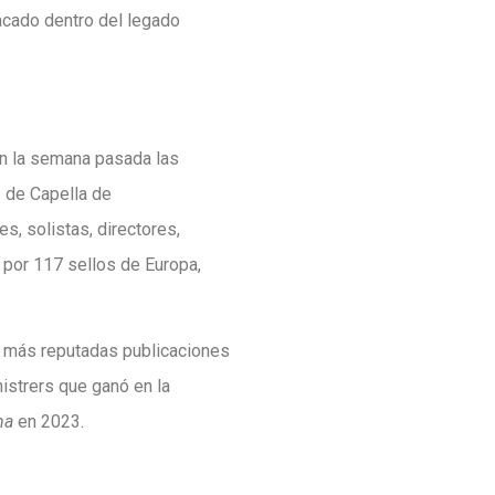
acado dentro del legado
on la semana pasada las
s de Capella de
s, solistas, directores,
 por 117 sellos de Europa,
s más reputadas publicaciones
istrers que ganó en la
ma
en 2023.