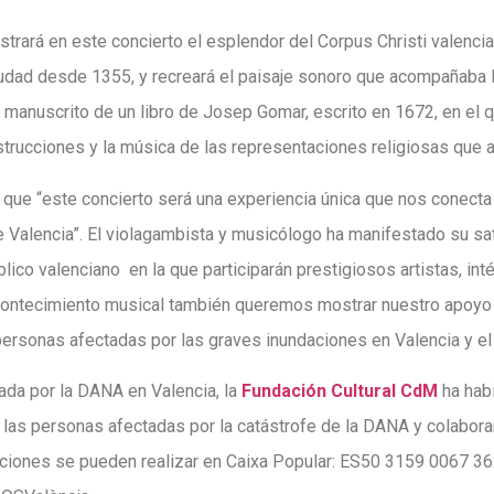
trará en este concierto el esplendor del Corpus Christi valencia
iudad desde 1355, y recreará el paisaje sonoro que acompañaba
manuscrito de un libro de Josep Gomar, escrito en 1672, en el 
nstrucciones y la música de las representaciones religiosas que 
que “este concierto será una experiencia única que nos conecta
e Valencia”. El violagambista y musicólogo ha manifestado su sa
lico valenciano en la que participarán prestigiosos artistas, int
ontecimiento musical también queremos mostrar nuestro apoyo a 
personas afectadas por las graves inundaciones en Valencia y el
cada por la DANA en Valencia, la
Fundación Cultural CdM
ha habi
las personas afectadas por la catástrofe de la DANA y colabora
aciones se pueden realizar en Caixa Popular: ES50 3159 0067 3