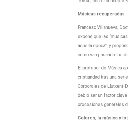
10540, con el concepto 
Músicas recuperadas
Francesc Villanueva, Doct
expone que las “músicas 
aquella época”, y propone
cómo van pasando los di
El profesor de Música apu
cristiandad tras una seri
Corporales de Llutxent-Da
debió ser un factor clave
procesiones generales del
Colores, la música y lo