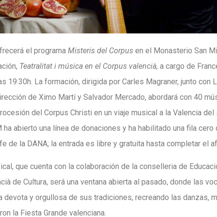
frecerá el programa
Misteris del Corpus
en el Monasterio San Mi
ación,
Teatralitat i música en el Corpus valencià,
a cargo de Franc
las 19:30h. La formación, dirigida por Carles Magraner, junto con 
dirección de Ximo Martí y Salvador Mercado, abordará con 40 músi
rocesión del Corpus Christi en un viaje musical a la Valencia del 
 ha abierto una línea de donaciones y ha habilitado una fila cero
fe de la DANA; la entrada es libre y gratuita hasta completar el a
al, que cuenta con la colaboración de la conselleria de Educació
ncià de Cultura, será una ventana abierta al pasado, donde las vo
ia devota y orgullosa de sus tradiciones, recreando las danzas, 
ron la Fiesta Grande valenciana.