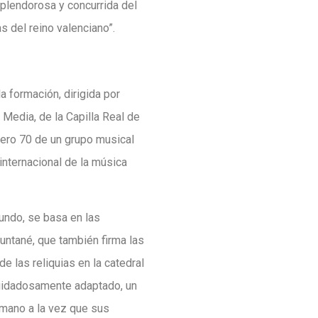
splendorosa y concurrida del
s del reino valenciano”.
 la formación, dirigida por
 Media, de la Capilla Real de
mero 70 de un grupo musical
internacional de la música
undo, se basa en las
ntané, que también firma las
e las reliquias en la catedral
 cuidadosamente adaptado, un
humano a la vez que sus