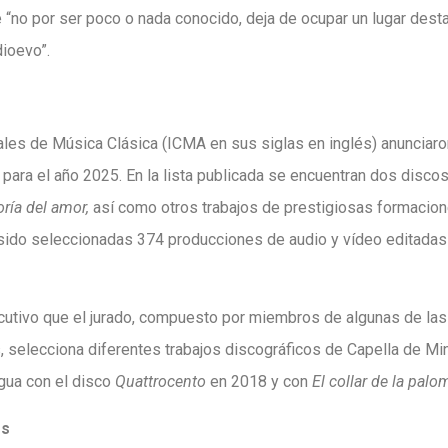
e “no por ser poco o nada conocido, deja de ocupar un lugar dest
dioevo”.
les de Música Clásica (ICMA en sus siglas en inglés) anunciar
ara el año 2025. En la lista publicada se encuentran dos disco
ría del amor,
así como otros trabajos de prestigiosas formacione
 sido seleccionadas 374 producciones de audio y vídeo editadas
cutivo que el jurado, compuesto por miembros de algunas de la
 selecciona diferentes trabajos discográficos de Capella de Min
gua con el disco
Quattrocento
en 2018 y con
El collar de la palo
os