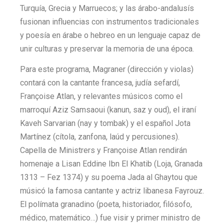
Turquía, Grecia y Marruecos; y las árabo-andalusís
fusionan influencias con instrumentos tradicionales
y poesía en árabe o hebreo en un lenguaje capaz de
unir culturas y preservar la memoria de una época.
Para este programa, Magraner (dirección y violas)
contará con la cantante francesa, judía sefardí,
Françoise Atlan, y relevantes músicos como el
marroquí Aziz Samsaoui (kanun, saz y oud), el iraní
Kaveh Sarvarian (nay y tombak) y el español Jota
Martínez (cítola, zanfona, laúd y percusiones).
Capella de Ministrers y Françoise Atlan rendirán
homenaje a Lisan Eddine Ibn El Khatib (Loja, Granada
1313 – Fez 1374) y su poema Jada al Ghaytou que
músicó la famosa cantante y actriz libanesa Fayrouz.
El polímata granadino (poeta, historiador, filósofo,
médico, matemático…) fue visir y primer ministro de