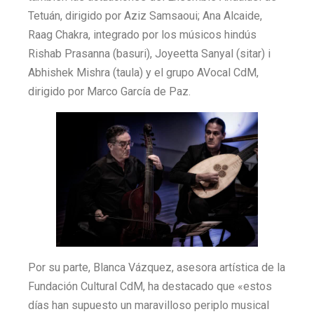
Tetuán, dirigido por Aziz Samsaoui; Ana Alcaide,
Raag Chakra, integrado por los músicos hindús
Rishab Prasanna (basuri), Joyeetta Sanyal (sitar) i
Abhishek Mishra (taula) y el grupo AVocal CdM,
dirigido por Marco García de Paz.
Por su parte, Blanca Vázquez, asesora artística de la
Fundación Cultural CdM, ha destacado que «estos
días han supuesto un maravilloso periplo musical