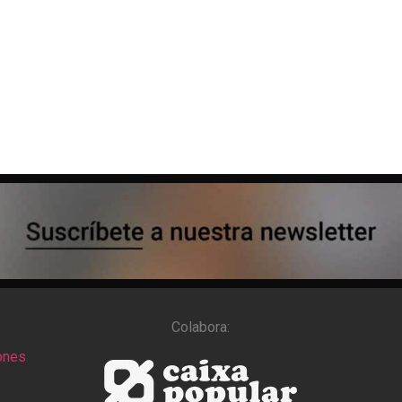
Colabora:
ones