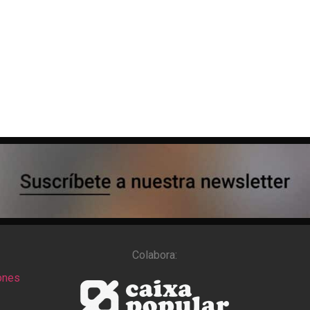
Colabora:
ones