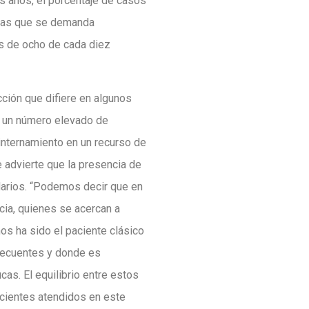
os años, el porcentaje de casos
 las que se demanda
ás de ocho de cada diez
cción que difiere en algunos
y un número elevado de
internamiento en un recurso de
e advierte que la presencia de
darios. “Podemos decir que en
cia, quienes se acercan a
os ha sido el paciente clásico
frecuentes y donde es
cas. El equilibrio entre estos
acientes atendidos en este