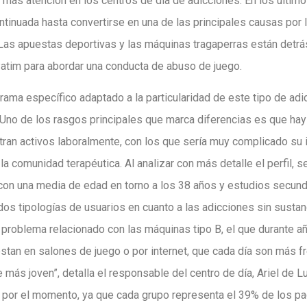
 más atención en los centros de día de adicciones. En los últim
tinuada hasta convertirse en una de las principales causas por
 Las apuestas deportivas y las máquinas tragaperras están detr
atim para abordar una conducta de abuso de juego.
grama específico adaptado a la particularidad de este tipo de adi
 Uno de los rasgos principales que marca diferencias es que ha
ran activos laboralmente, con los que sería muy complicado su 
la comunidad terapéutica. Al analizar con más detalle el perfil, s
con una media de edad en torno a los 38 años y estudios secun
s tipologías de usuarios en cuanto a las adicciones sin sustan
 problema relacionado con las máquinas tipo B, el que durante añ
estan en salones de juego o por internet, que cada día son más 
 más joven”, detalla el responsable del centro de día, Ariel de Lu
 por el momento, ya que cada grupo representa el 39% de los p