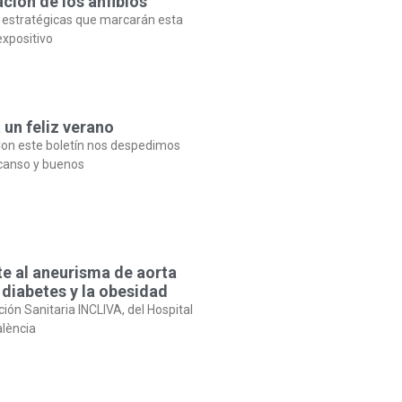
ción de los anfibios
 estratégicas que marcarán esta
expositivo
 un feliz verano
on este boletín nos despedimos
canso y buenos
te al aneurisma de aorta
 diabetes y la obesidad
ción Sanitaria INCLIVA, del Hospital
alència